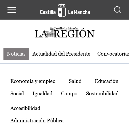
Noticias de la región de Castilla-L
Pasar al contenido principal
Noticias
Actualidad del Presidente
Convocatoria
Temas
Economía y empleo
Salud
Educación
Social
Igualdad
Campo
Sostenibilidad
Accesibilidad
Administración Pública