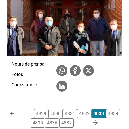
Notas de prensa
Fotos
Cortes audio
Paginación
…
4829
4830
4831
4832
4833
4834
4835
4836
4837
…