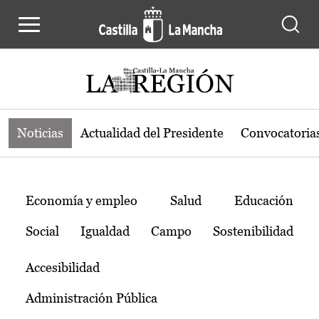
Noticias de la región de Castilla-L
Pasar al contenido principal
Noticias
Actualidad del Presidente
Convocatoria
Temas
Economía y empleo
Salud
Educación
Social
Igualdad
Campo
Sostenibilidad
Accesibilidad
Administración Pública