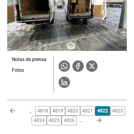
Notas de prensa
Fotos
Paginación
…
4818
4819
4820
4821
4822
4823
4824
4825
4826
…