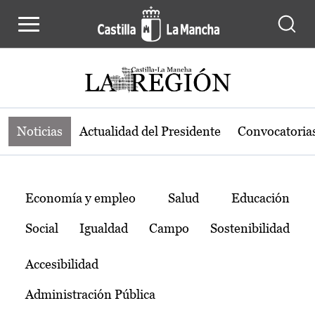
Noticias de la región de Castilla-L
Pasar al contenido principal
Noticias
Actualidad del Presidente
Convocatoria
Temas
Economía y empleo
Salud
Educación
Social
Igualdad
Campo
Sostenibilidad
Accesibilidad
Administración Pública