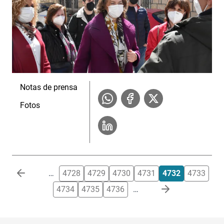
Notas de prensa
Fotos
Paginación
…
4728
4729
4730
4731
4732
4733
4734
4735
4736
…