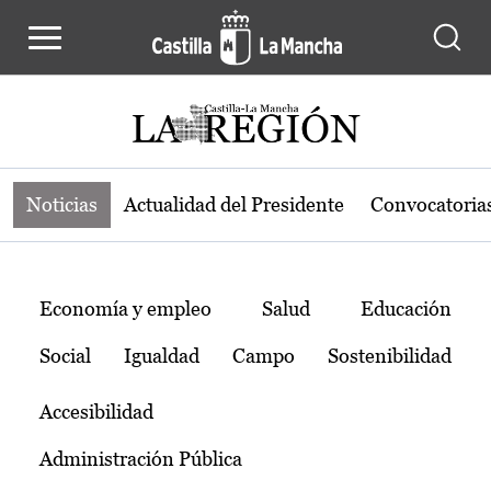
Noticias de la región de Castilla-L
Pasar al contenido principal
Noticias
Actualidad del Presidente
Convocatoria
Temas
Economía y empleo
Salud
Educación
Social
Igualdad
Campo
Sostenibilidad
Accesibilidad
Administración Pública