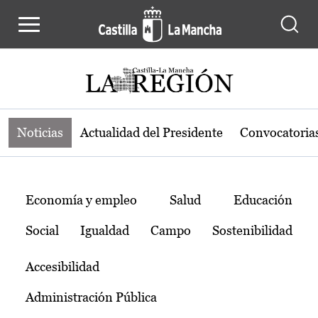
Noticias de la región de Castilla-L
Pasar al contenido principal
Noticias
Actualidad del Presidente
Convocatoria
Temas
Economía y empleo
Salud
Educación
Social
Igualdad
Campo
Sostenibilidad
Accesibilidad
Administración Pública