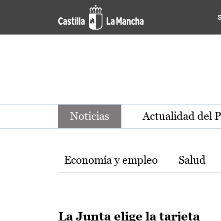
Noticias de la región de Ca
Pasar al contenido principal
Noticias
Actualidad del 
Temas
Economía y empleo
Salud
La Junta elige la tarjeta