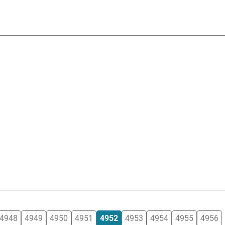
e
4948
4949
4950
4951
4952
4953
4954
4955
4956