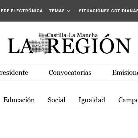
stilla-La Mancha
SEDE ELECTRÓNICA
TEMAS
SITUACIONES COTIDIANA
Presidente
Convocatorias
Emisione
Educación
Social
Igualdad
Camp