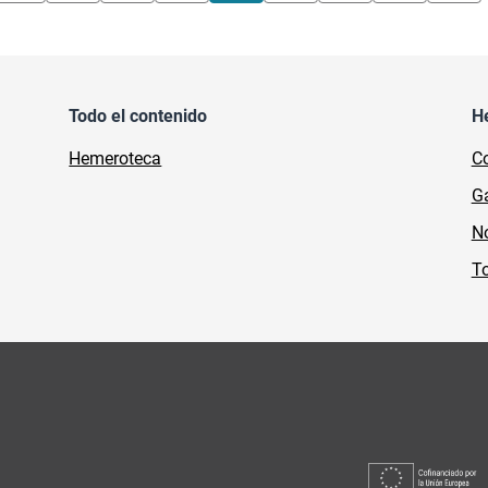
Todo el contenido
H
Hemeroteca
Co
Ga
No
To