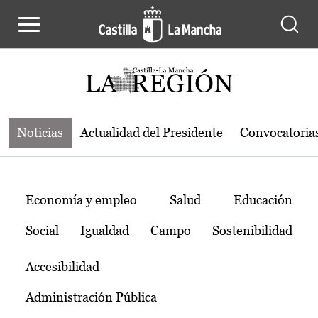
Noticias de la región de Castilla-L
Pasar al contenido principal
Noticias
Actualidad del Presidente
Convocatoria
Temas
Economía y empleo
Salud
Educación
Social
Igualdad
Campo
Sostenibilidad
Accesibilidad
Administración Pública