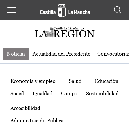
Noticias de la región de Castilla-L
Pasar al contenido principal
Noticias
Actualidad del Presidente
Convocatoria
Temas
Economía y empleo
Salud
Educación
Social
Igualdad
Campo
Sostenibilidad
Accesibilidad
Administración Pública