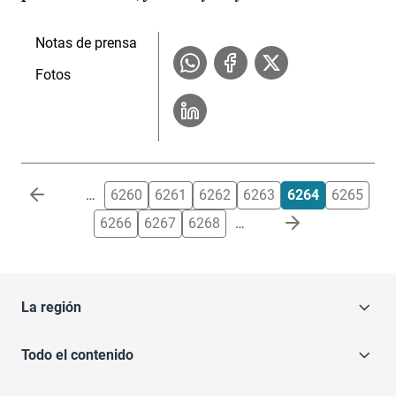
Notas de prensa
Fotos
Paginación
…
6260
6261
6262
6263
6264
6265
6266
6267
6268
…
La región
Todo el contenido