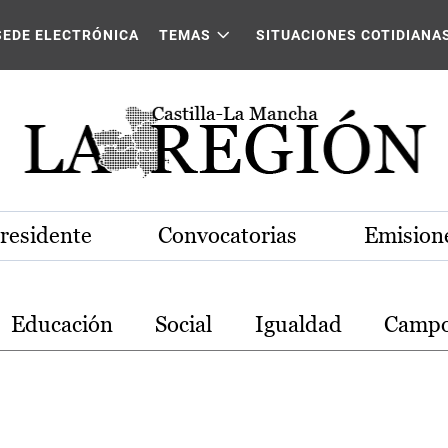
stilla-La Mancha
SEDE ELECTRÓNICA
TEMAS
SITUACIONES COTIDIANA
Presidente
Convocatorias
Emisione
Educación
Social
Igualdad
Camp