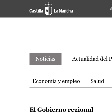
Noticias de la región de Ca
Pasar al contenido principal
Noticias
Actualidad del 
Temas
Economía y empleo
Salud
El Gobierno regional