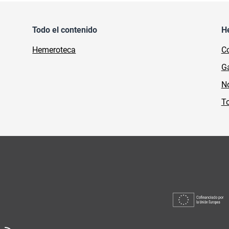
Todo el contenido
H
Hemeroteca
Co
Ga
No
To