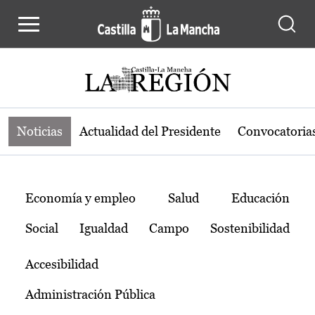
Noticias de la región de Castilla-L
Pasar al contenido principal
Noticias
Actualidad del Presidente
Convocatoria
Temas
Economía y empleo
Salud
Educación
Social
Igualdad
Campo
Sostenibilidad
Accesibilidad
Administración Pública