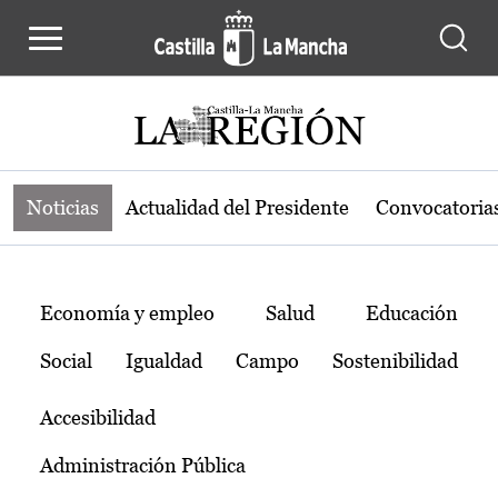
Noticias de la región de Castilla-L
Pasar al contenido principal
Noticias
Actualidad del Presidente
Convocatoria
Temas
Economía y empleo
Salud
Educación
Social
Igualdad
Campo
Sostenibilidad
Accesibilidad
Administración Pública