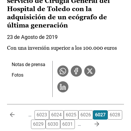
servicio de Cirugía General del
Hospital de Toledo con la
adquisición de un ecógrafo de
última generación
23 de Agosto de 2019
Con una inversión superior a los 100.000 euros
Notas de prensa
Fotos
Paginación
…
6023
6024
6025
6026
6027
6028
6029
6030
6031
…