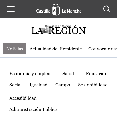
Noticias de la región de Castilla-L
Pasar al contenido principal
Noticias
Actualidad del Presidente
Convocatoria
Temas
Economía y empleo
Salud
Educación
Social
Igualdad
Campo
Sostenibilidad
Accesibilidad
Administración Pública