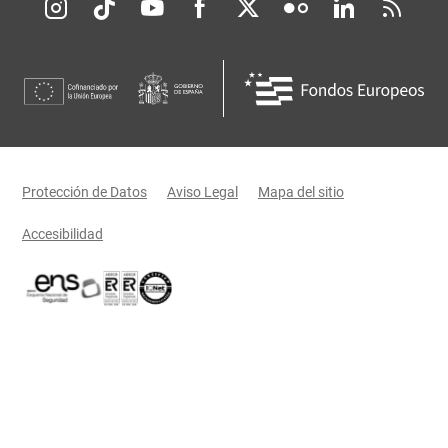
Redes sociales JCCM
Menú legal
Protección de Datos
Aviso Legal
Mapa del sitio
Accesibilidad
Certificaciones oficiales del Gobierno de Castilla-La Mancha