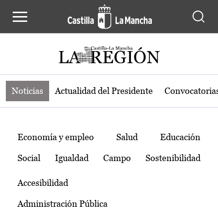
Noticias de la región de Castilla-L
Pasar al contenido principal
Noticias
Actualidad del Presidente
Convocatoria
Temas
Economía y empleo
Salud
Educación
Social
Igualdad
Campo
Sostenibilidad
Accesibilidad
Administración Pública