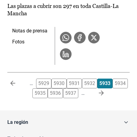
Las plazas a cubrir son 297 en toda Castilla-La
Mancha
Notas de prensa
Fotos
Paginación
…
5929
5930
5931
5932
5933
5934
5935
5936
5937
…
La región