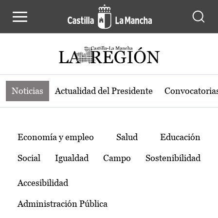
Noticias de la región de Castilla-L
Pasar al contenido principal
Noticias
Actualidad del Presidente
Convocatoria
Temas
Economía y empleo
Salud
Educación
Social
Igualdad
Campo
Sostenibilidad
Accesibilidad
Administración Pública