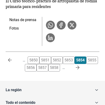
II Curso teórico-práctico de artroplastia de rodilla
primaria para residentes
Notas de prensa
Fotos
Paginación
…
5850
5851
5852
5853
5854
5855
5856
5857
5858
…
La región
Todo el contenido