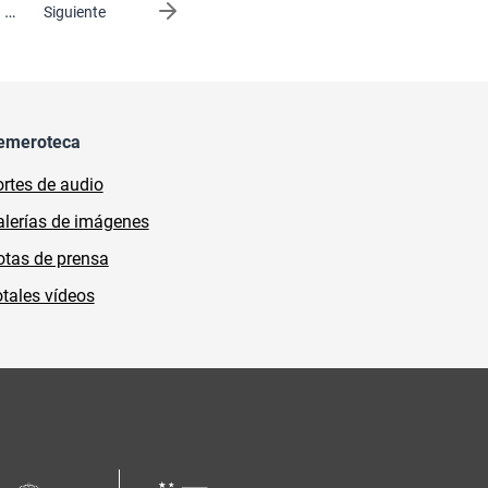
…
Siguiente página
Siguiente
emeroteca
rtes de audio
lerías de imágenes
tas de prensa
tales vídeos