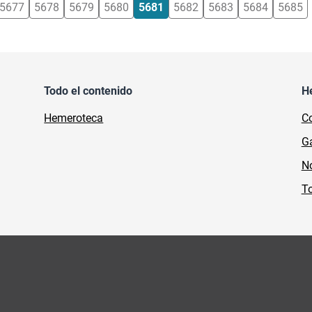
5677
5678
5679
5680
5681
5682
5683
5684
5685
Todo el contenido
H
Hemeroteca
Co
Ga
No
To