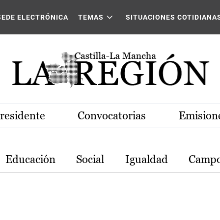
stilla-La Mancha
SEDE ELECTRÓNICA
TEMAS
SITUACIONES COTIDIANA
Presidente
Convocatorias
Emisione
Educación
Social
Igualdad
Camp