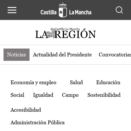
Noticias de la región de Castilla-L
Pasar al contenido principal
Noticias
Actualidad del Presidente
Convocatoria
Temas
Economía y empleo
Salud
Educación
Social
Igualdad
Campo
Sostenibilidad
Accesibilidad
Administración Pública