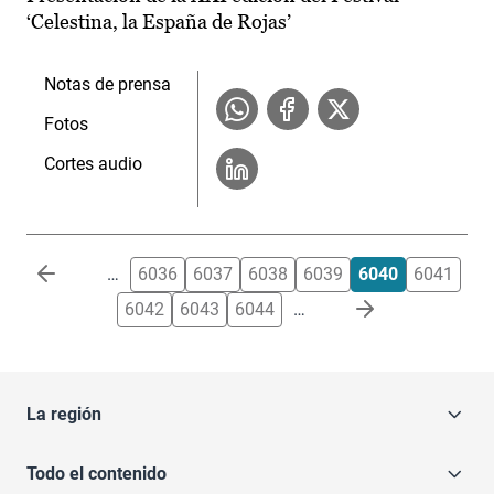
‘Celestina, la España de Rojas’
Notas de prensa
Fotos
Cortes audio
Paginación
…
6036
6037
6038
6039
6040
6041
6042
6043
6044
…
La región
Todo el contenido