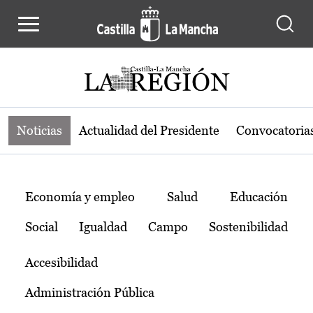
Noticias de la región de Castilla-L
Pasar al contenido principal
Noticias
Actualidad del Presidente
Convocatoria
Temas
Economía y empleo
Salud
Educación
Social
Igualdad
Campo
Sostenibilidad
Accesibilidad
Administración Pública