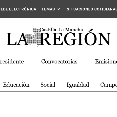
stilla-La Mancha
SEDE ELECTRÓNICA
TEMAS
SITUACIONES COTIDIANA
Presidente
Convocatorias
Emisione
Educación
Social
Igualdad
Camp