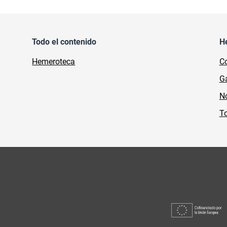
Todo el contenido
H
Hemeroteca
Co
Ga
No
To