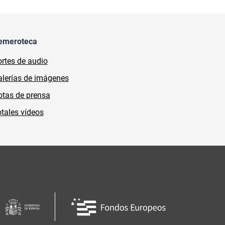
emeroteca
rtes de audio
lerías de imágenes
tas de prensa
tales vídeos