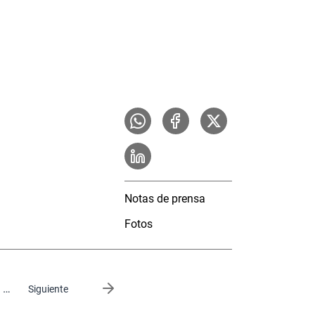
Notas de prensa
Fotos
…
Siguiente página
Siguiente