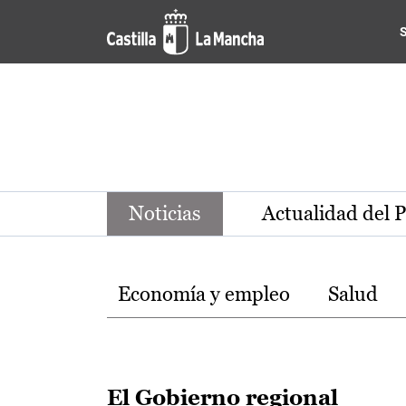
Noticias de la región de Ca
Pasar al contenido principal
Noticias
Actualidad del 
Temas
Economía y empleo
Salud
El Gobierno regional