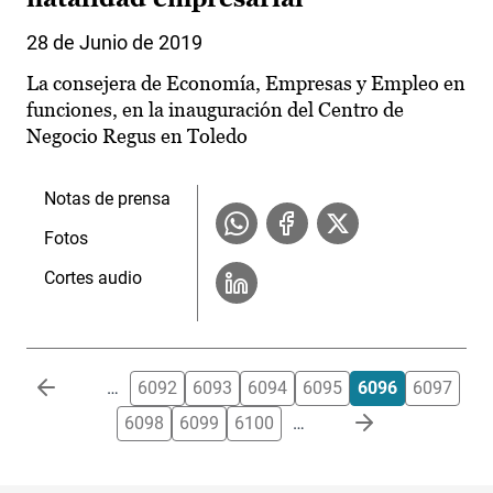
28 de Junio de 2019
La consejera de Economía, Empresas y Empleo en
funciones, en la inauguración del Centro de
Negocio Regus en Toledo
Notas de prensa
Fotos
Cortes audio
Paginación
…
6092
6093
6094
6095
6096
6097
6098
6099
6100
…