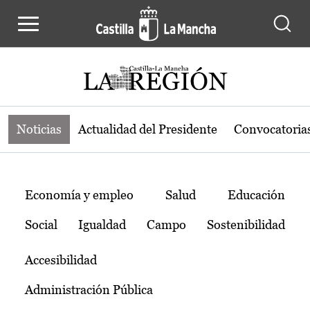
Noticias de la región de Castilla-L
Pasar al contenido principal
Noticias
Actualidad del Presidente
Convocatoria
Temas
Economía y empleo
Salud
Educación
Social
Igualdad
Campo
Sostenibilidad
Accesibilidad
Administración Pública