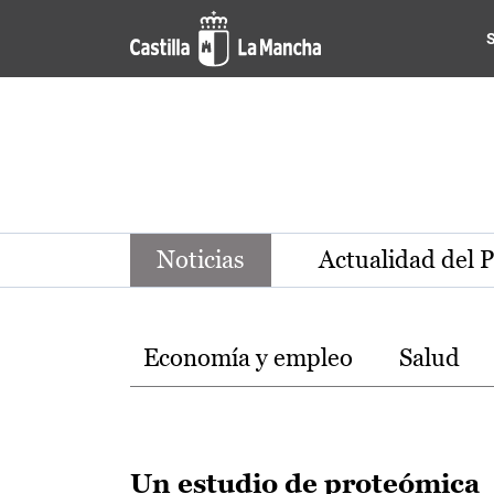
Noticias de la región de Ca
Pasar al contenido principal
Noticias
Actualidad del 
Temas
Economía y empleo
Salud
Un estudio de proteómica