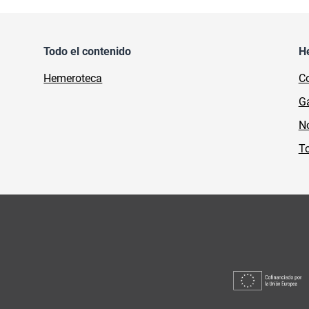
Todo el contenido
H
Hemeroteca
Co
Ga
No
To