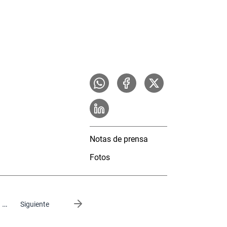
Notas de prensa
Fotos
…
Siguiente página
Siguiente