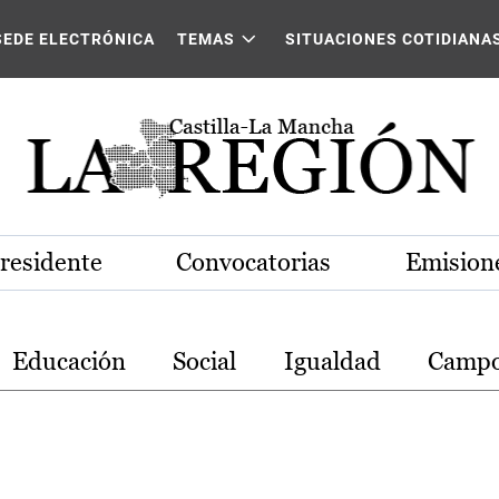
stilla-La Mancha
SEDE ELECTRÓNICA
TEMAS
SITUACIONES COTIDIANA
Presidente
Convocatorias
Emisione
Educación
Social
Igualdad
Camp