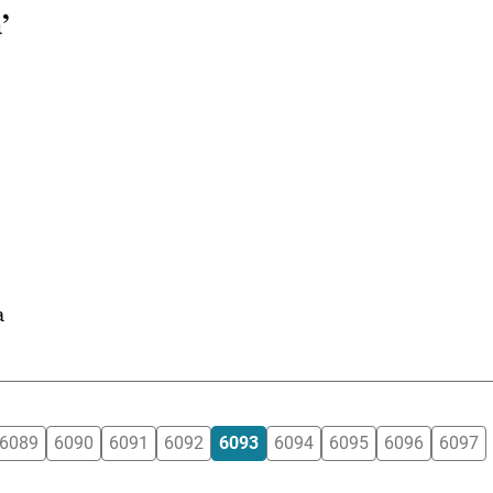
’
a
6089
6090
6091
6092
6093
6094
6095
6096
6097