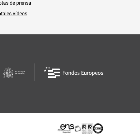
tas de prensa
tales vídeos
Certificaciones o