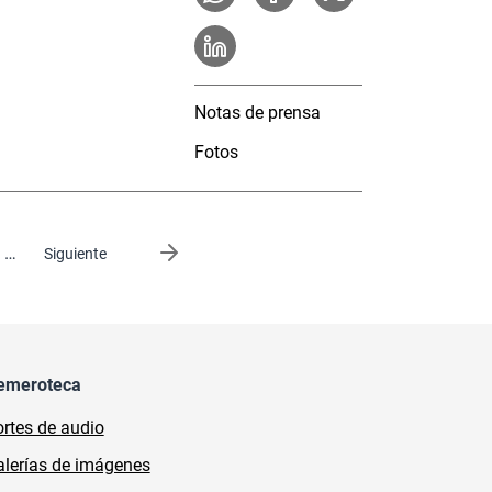
Notas de prensa
Fotos
…
Siguiente página
Siguiente
emeroteca
rtes de audio
lerías de imágenes