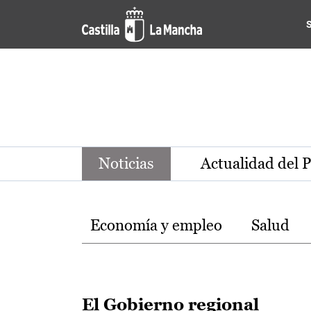
Noticias de la región de Ca
Pasar al contenido principal
Noticias
Actualidad del 
Temas
Economía y empleo
Salud
El Gobierno regional