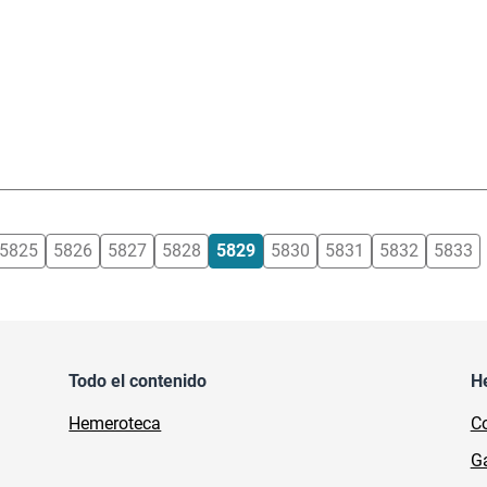
5825
5826
5827
5828
5829
5830
5831
5832
5833
Todo el contenido
H
Hemeroteca
Co
Ga