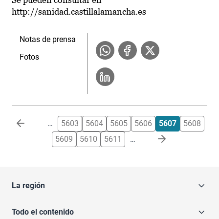
http://sanidad.castillalamancha.es
Notas de prensa
Fotos
Paginación
…
5603
5604
5605
5606
5607
5608
5609
5610
5611
…
La región
Todo el contenido