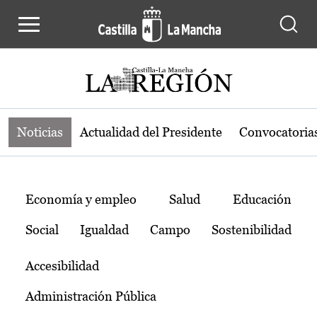
Noticias de la región de Castilla-L
Pasar al contenido principal
Noticias
Actualidad del Presidente
Convocatoria
Temas
Economía y empleo
Salud
Educación
Social
Igualdad
Campo
Sostenibilidad
Accesibilidad
Administración Pública