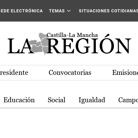
stilla-La Mancha
SEDE ELECTRÓNICA
TEMAS
SITUACIONES COTIDIANA
Presidente
Convocatorias
Emisione
Educación
Social
Igualdad
Camp