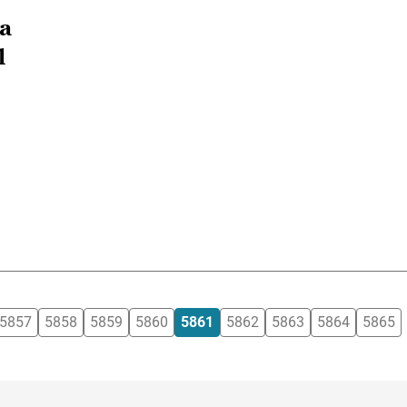
a
l
5857
5858
5859
5860
5861
5862
5863
5864
5865