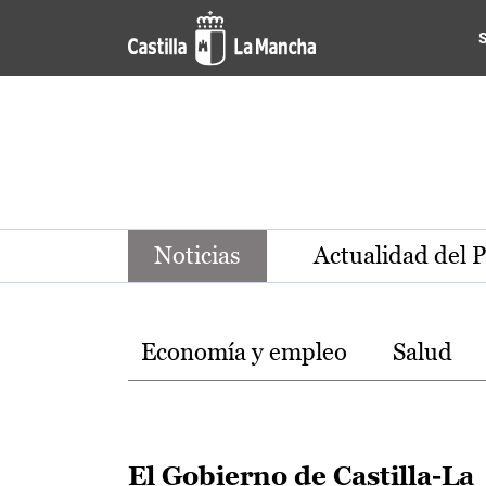
Noticias de la región de Ca
Pasar al contenido principal
Noticias
Actualidad del 
Temas
Economía y empleo
Salud
El Gobierno de Castilla-La