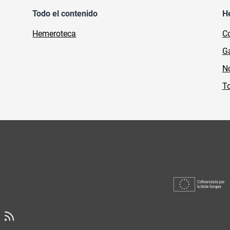
Todo el contenido
H
Hemeroteca
Co
Ga
No
To