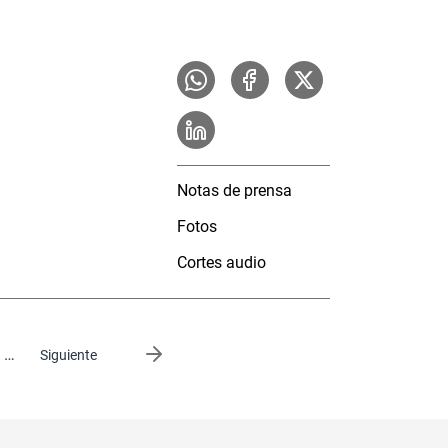
Notas de prensa
Fotos
Cortes audio
…
Siguiente página
Siguiente