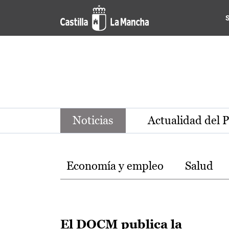
Noticias de la región de Ca
Pasar al contenido principal
Noticias
Actualidad del 
Temas
Economía y empleo
Salud
El DOCM publica la