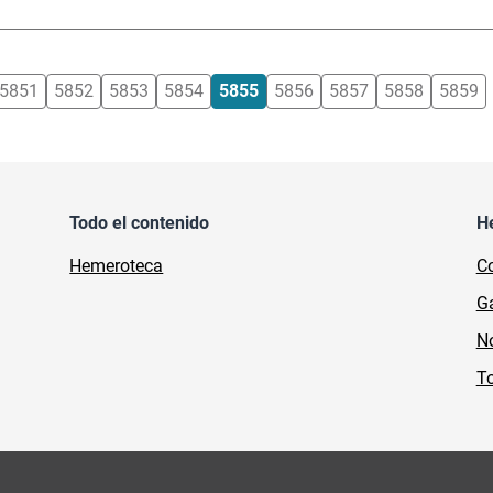
5851
5852
5853
5854
5855
5856
5857
5858
5859
Todo el contenido
H
Hemeroteca
Co
Ga
No
To