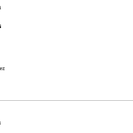
n
s
ez
a