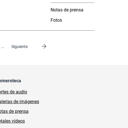
Notas de prensa
Fotos
…
Siguiente página
Siguiente
emeroteca
rtes de audio
lerías de imágenes
tas de prensa
tales vídeos