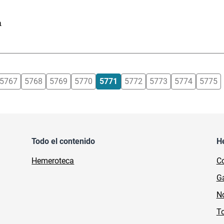
a
5767
5768
5769
5770
5771
5772
5773
5774
5775
Todo el contenido
H
Hemeroteca
Co
Ga
No
To