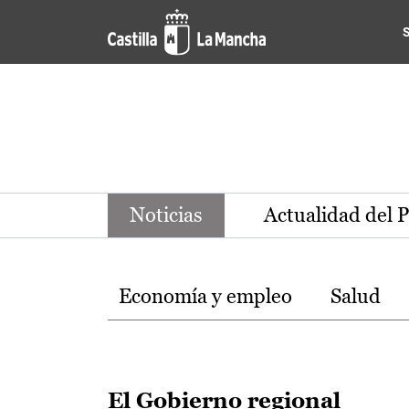
Noticias de la región de Ca
Pasar al contenido principal
Noticias
Actualidad del 
Temas
Economía y empleo
Salud
El Gobierno regional