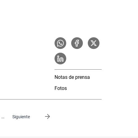
Notas de prensa
Fotos
…
Siguiente página
Siguiente