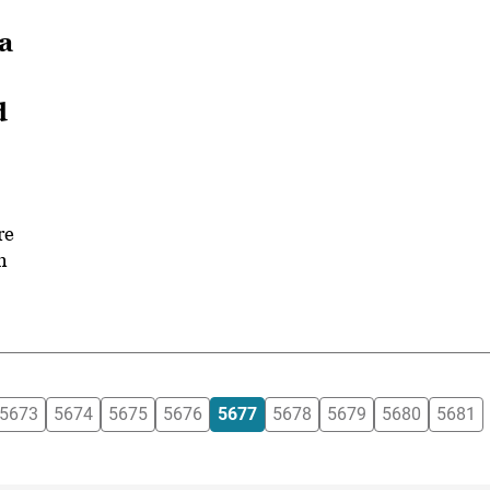
a
d
re
n
5673
5674
5675
5676
5677
5678
5679
5680
5681