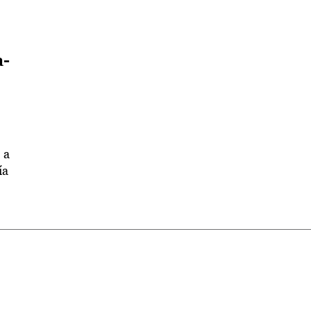
a-
 a
ía