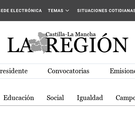
stilla-La Mancha
SEDE ELECTRÓNICA
TEMAS
SITUACIONES COTIDIANA
Presidente
Convocatorias
Emisione
Educación
Social
Igualdad
Camp