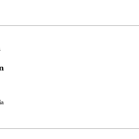
a
n
ía