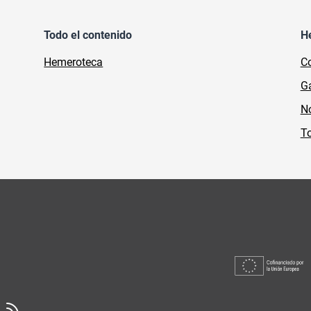
Todo el contenido
H
Hemeroteca
Co
Ga
No
To