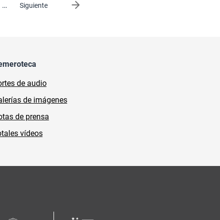
…
Siguiente página
Siguiente
emeroteca
rtes de audio
lerías de imágenes
tas de prensa
tales vídeos