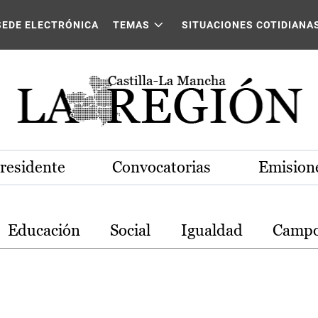
stilla-La Mancha
SEDE ELECTRÓNICA
TEMAS
SITUACIONES COTIDIANA
Presidente
Convocatorias
Emisione
Educación
Social
Igualdad
Camp