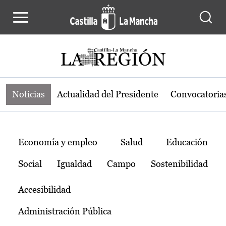
Noticias de la región de Castilla-L
Pasar al contenido principal
Noticias
Actualidad del Presidente
Convocatoria
Temas
Economía y empleo
Salud
Educación
Social
Igualdad
Campo
Sostenibilidad
Accesibilidad
Administración Pública