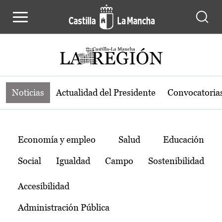
Noticias de la región de Castilla-L
Pasar al contenido principal
Noticias
Actualidad del Presidente
Convocatoria
Temas
Economía y empleo
Salud
Educación
Social
Igualdad
Campo
Sostenibilidad
Accesibilidad
Administración Pública