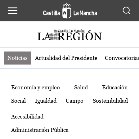
Noticias de la región de Castilla-L
Pasar al contenido principal
Noticias
Actualidad del Presidente
Convocatoria
Temas
Economía y empleo
Salud
Educación
Social
Igualdad
Campo
Sostenibilidad
Accesibilidad
Administración Pública