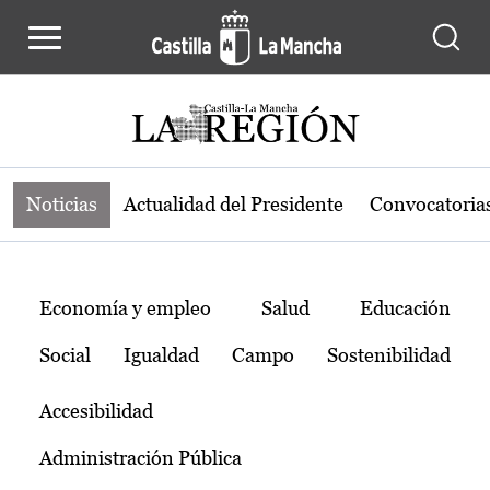
Noticias de la región de Castilla-L
Pasar al contenido principal
Noticias
Actualidad del Presidente
Convocatoria
Temas
Economía y empleo
Salud
Educación
Social
Igualdad
Campo
Sostenibilidad
Accesibilidad
Administración Pública