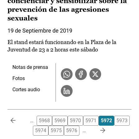
concienciar y sensibilizar sobre la
prevención de las agresiones
sexuales
19 de Septiembre de 2019
El stand estará funcionando en la Plaza de la
Juventud de 23 a 2 horas este sábado
Notas de prensa
Fotos
Cortes audio
Paginación
…
5968
5969
5970
5971
5972
5973
5974
5975
5976
…