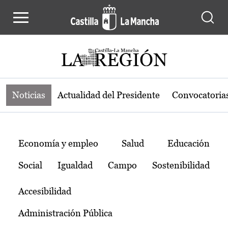
Noticias de la región de Castilla-L
Pasar al contenido principal
Noticias
Actualidad del Presidente
Convocatoria
Temas
Economía y empleo
Salud
Educación
Social
Igualdad
Campo
Sostenibilidad
Accesibilidad
Administración Pública