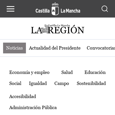
Noticias de la región de Castilla-L
Pasar al contenido principal
Noticias
Actualidad del Presidente
Convocatoria
Temas
Economía y empleo
Salud
Educación
Social
Igualdad
Campo
Sostenibilidad
Accesibilidad
Administración Pública