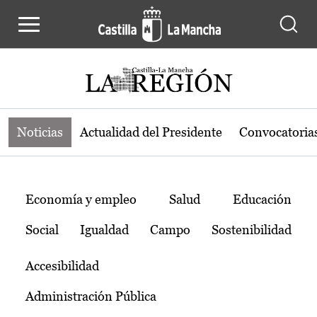
Noticias de la región de Castilla-L
Pasar al contenido principal
Noticias
Actualidad del Presidente
Convocatoria
Temas
Economía y empleo
Salud
Educación
Social
Igualdad
Campo
Sostenibilidad
Accesibilidad
Administración Pública