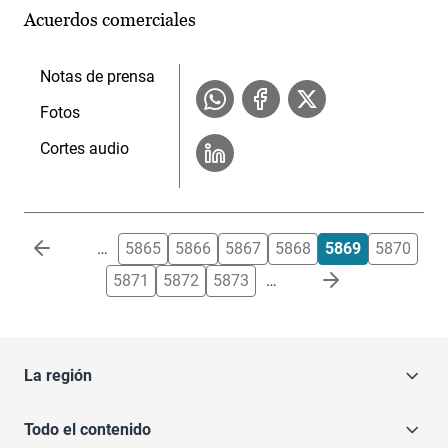
Acuerdos comerciales
Notas de prensa
Fotos
Cortes audio
Paginación
…
5865
5866
5867
5868
5869
5870
5871
5872
5873
…
La región
Todo el contenido