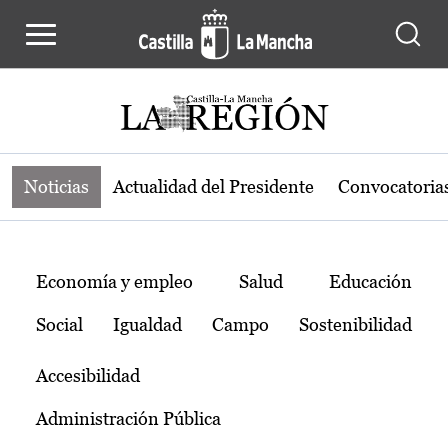
Noticias de la región de Castilla-L
Pasar al contenido principal
Noticias
Actualidad del Presidente
Convocatoria
Temas
Economía y empleo
Salud
Educación
Social
Igualdad
Campo
Sostenibilidad
Accesibilidad
Administración Pública