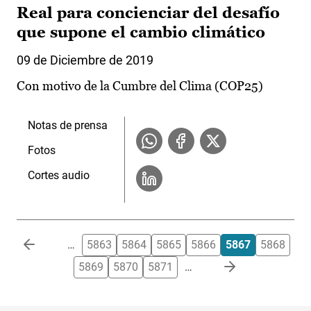
Real para concienciar del desafío
que supone el cambio climático
09 de Diciembre de 2019
Con motivo de la Cumbre del Clima (COP25)
Notas de prensa
Fotos
Cortes audio
Paginación
…
5863
5864
5865
5866
5867
5868
5869
5870
5871
…