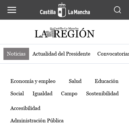
Noticias de la región de Castilla-L
Pasar al contenido principal
Noticias
Actualidad del Presidente
Convocatoria
Temas
Economía y empleo
Salud
Educación
Social
Igualdad
Campo
Sostenibilidad
Accesibilidad
Administración Pública