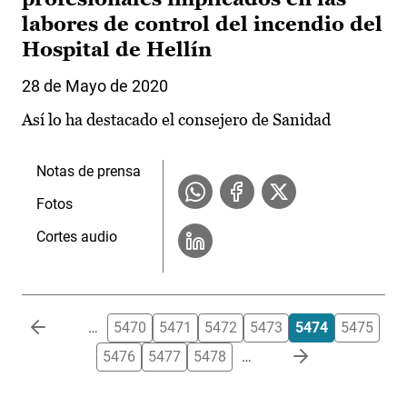
labores de control del incendio del
Hospital de Hellín
28 de Mayo de 2020
Así lo ha destacado el consejero de Sanidad
Notas de prensa
Fotos
Cortes audio
Paginación
…
5470
5471
5472
5473
5474
5475
5476
5477
5478
…