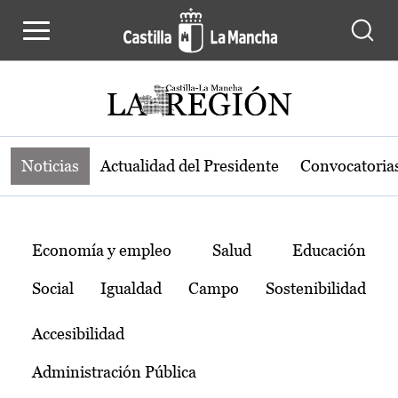
Noticias de la región de Castilla-L
Pasar al contenido principal
Noticias
Actualidad del Presidente
Convocatoria
Temas
Economía y empleo
Salud
Educación
Social
Igualdad
Campo
Sostenibilidad
Accesibilidad
Administración Pública