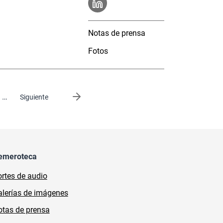
Notas de prensa
Fotos
…
Siguiente página
Siguiente
emeroteca
rtes de audio
lerías de imágenes
tas de prensa