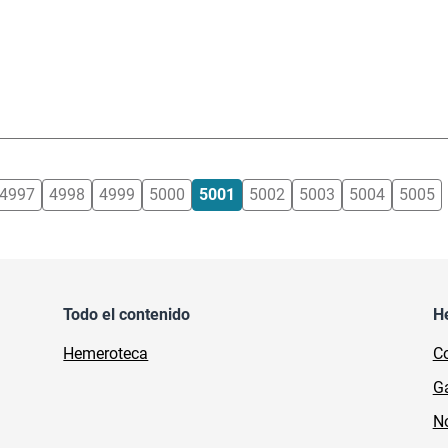
4997
4998
4999
5000
5001
5002
5003
5004
5005
Todo el contenido
H
Hemeroteca
Co
Ga
No