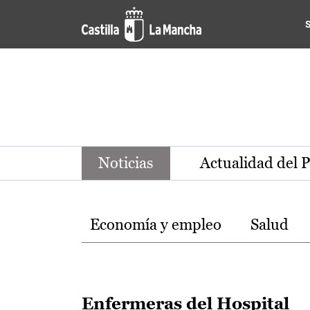
Noticias de la región de Ca
Pasar al contenido principal
Noticias
Actualidad del 
Temas
Economía y empleo
Salud
Enfermeras del Hospital