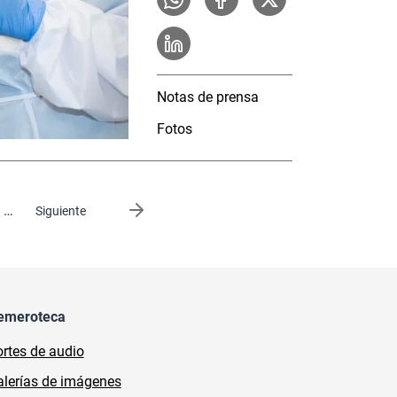
Notas de prensa
Fotos
…
Siguiente página
Siguiente
emeroteca
rtes de audio
lerías de imágenes