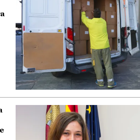
ra
a
de