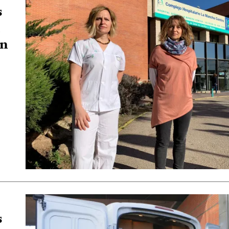
s
en
s