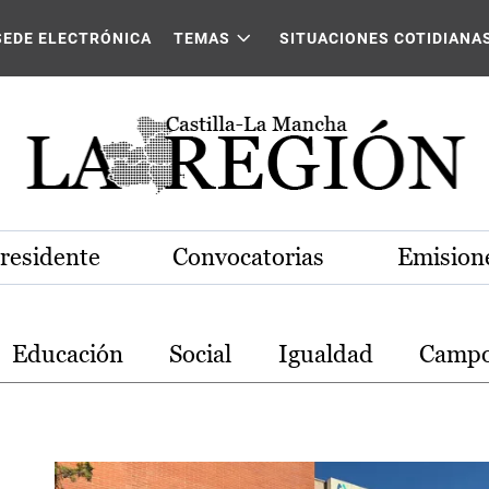
stilla-La Mancha
SEDE ELECTRÓNICA
TEMAS
SITUACIONES COTIDIANA
Presidente
Convocatorias
Emisione
Educación
Social
Igualdad
Camp