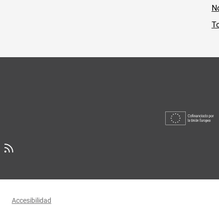
No
To
Accesibilidad