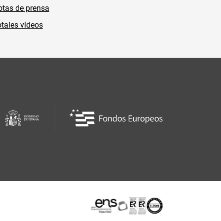
tas de prensa
tales vídeos
Certificaciones o