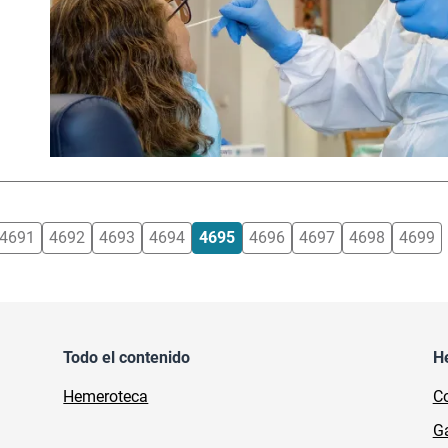
4691
4692
4693
4694
4695
4696
4697
4698
4699
Todo el contenido
H
Hemeroteca
Co
Ga