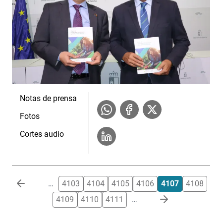
Notas de prensa
Fotos
Cortes audio
Paginación
…
4103
4104
4105
4106
4107
4108
4109
4110
4111
…