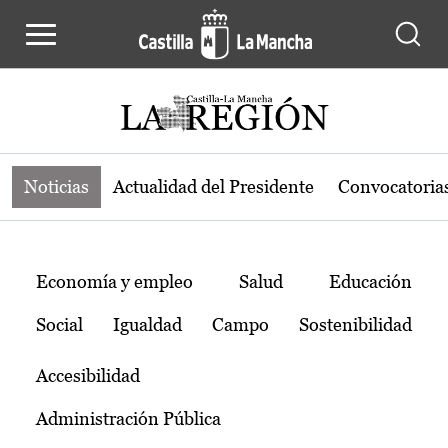
Noticias de la región de Castilla-L
Pasar al contenido principal
Noticias
Actualidad del Presidente
Convocatoria
Temas
Economía y empleo
Salud
Educación
Social
Igualdad
Campo
Sostenibilidad
Accesibilidad
Administración Pública