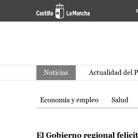
Noticias de la región de Ca
Pasar al contenido principal
Noticias
Actualidad del 
Temas
Economía y empleo
Salud
El Gobierno regional felici