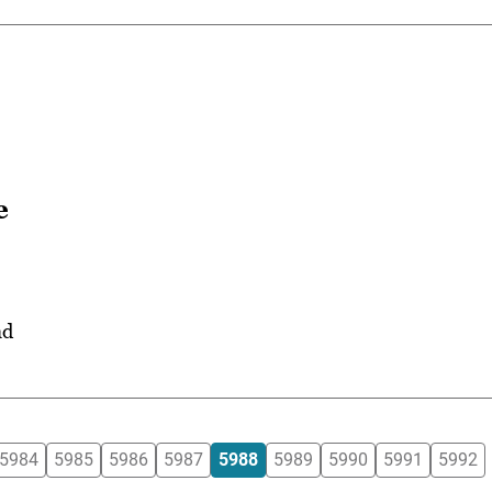
e
ad
5984
5985
5986
5987
5988
5989
5990
5991
5992