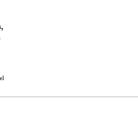
,
a
el