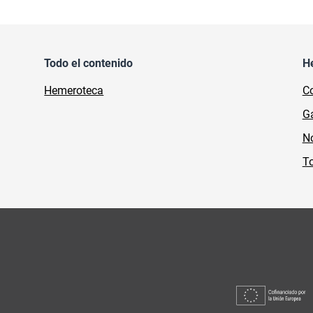
Todo el contenido
H
Hemeroteca
Co
Ga
No
To