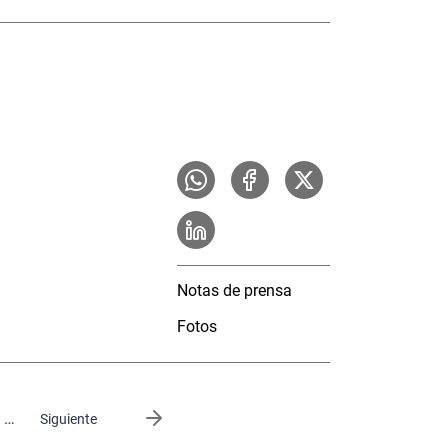
Notas de prensa
Fotos
…
Siguiente página
Siguiente