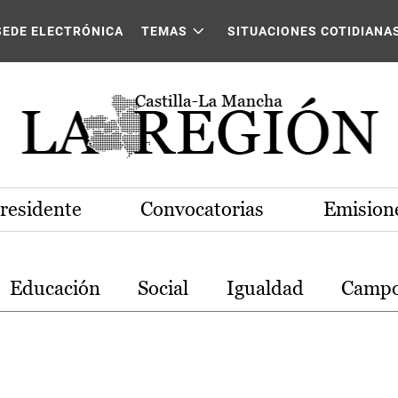
stilla-La Mancha
SEDE ELECTRÓNICA
TEMAS
SITUACIONES COTIDIANA
Presidente
Convocatorias
Emisione
Educación
Social
Igualdad
Camp