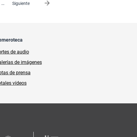
…
Siguiente página
Siguiente
emeroteca
rtes de audio
lerías de imágenes
tas de prensa
tales vídeos