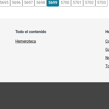
5695
5696
5697
5698
5699
5700
5701
5702
5703
Todo el contenido
H
Hemeroteca
Co
Ga
No
To