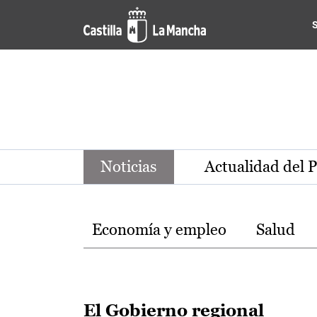
Noticias de la región de Ca
Pasar al contenido principal
Noticias
Actualidad del 
Temas
Economía y empleo
Salud
El Gobierno regional