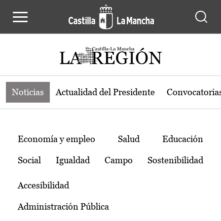
Noticias de la región de Castilla-L
Pasar al contenido principal
Noticias
Actualidad del Presidente
Convocatoria
Temas
Economía y empleo
Salud
Educación
Social
Igualdad
Campo
Sostenibilidad
Accesibilidad
Administración Pública