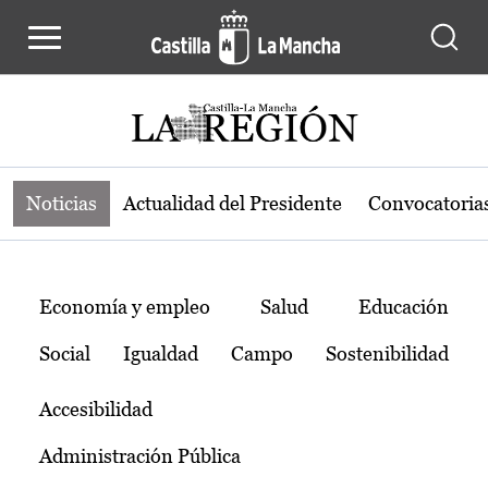
Noticias de la región de Castilla-L
Pasar al contenido principal
Noticias
Actualidad del Presidente
Convocatoria
Temas
Economía y empleo
Salud
Educación
Social
Igualdad
Campo
Sostenibilidad
Accesibilidad
Administración Pública