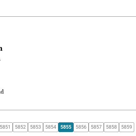
n
a
ad
5851
5852
5853
5854
5855
5856
5857
5858
5859