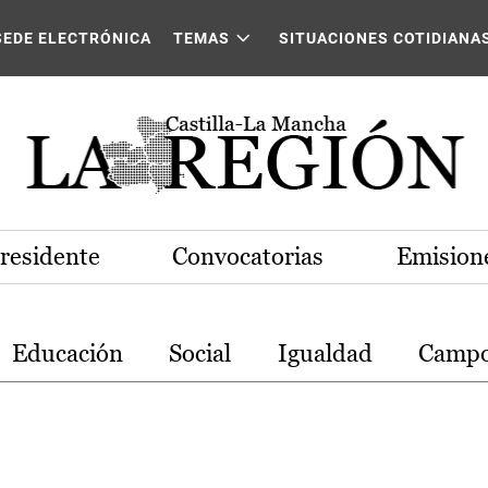
stilla-La Mancha
SEDE ELECTRÓNICA
TEMAS
SITUACIONES COTIDIANA
Presidente
Convocatorias
Emisione
Educación
Social
Igualdad
Camp