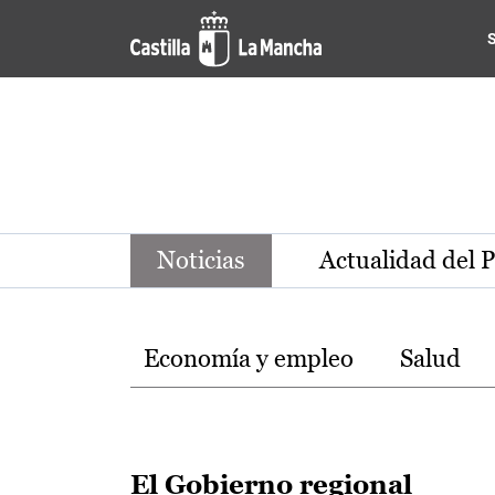
Noticias de la región de Ca
Pasar al contenido principal
Noticias
Actualidad del 
Temas
Economía y empleo
Salud
El Gobierno regional