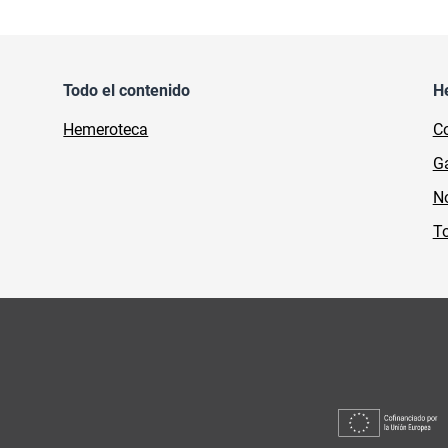
Todo el contenido
H
Hemeroteca
Co
Ga
No
To