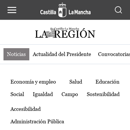
Noticias de la región de Castilla-L
Pasar al contenido principal
Noticias
Actualidad del Presidente
Convocatoria
Temas
Economía y empleo
Salud
Educación
Social
Igualdad
Campo
Sostenibilidad
Accesibilidad
Administración Pública