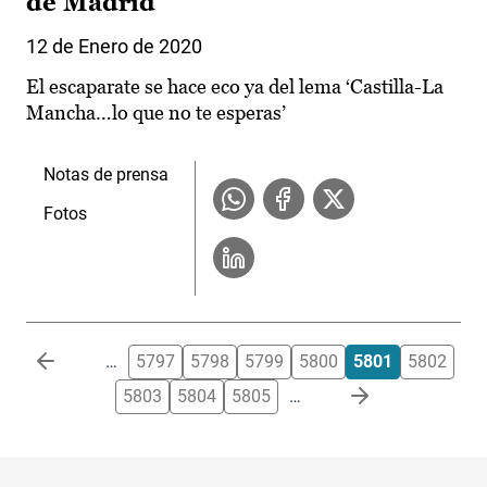
de Madrid
12 de Enero de 2020
El escaparate se hace eco ya del lema ‘Castilla-La
Mancha…lo que no te esperas’
Notas de prensa
Fotos
Paginación
…
5797
5798
5799
5800
5801
5802
5803
5804
5805
…