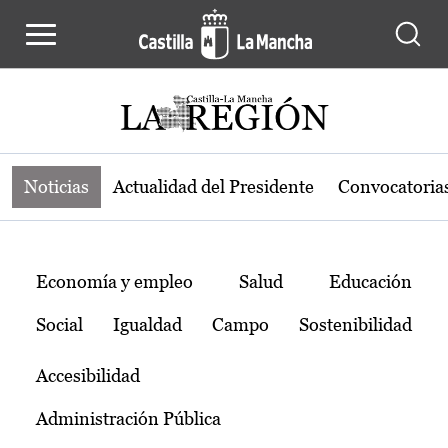
Noticias de la región de Castilla-L
Pasar al contenido principal
Noticias
Actualidad del Presidente
Convocatoria
Temas
Economía y empleo
Salud
Educación
Social
Igualdad
Campo
Sostenibilidad
Accesibilidad
Administración Pública