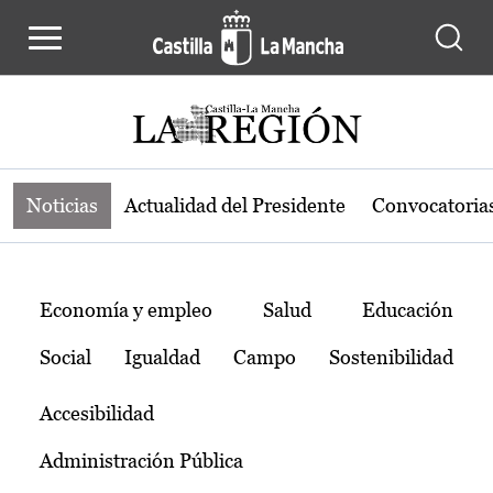
Noticias de la región de Castilla-L
Pasar al contenido principal
Noticias
Actualidad del Presidente
Convocatoria
Temas
Economía y empleo
Salud
Educación
Social
Igualdad
Campo
Sostenibilidad
Accesibilidad
Administración Pública