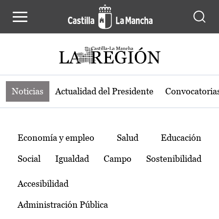
Noticias de la región de Castilla-L
Pasar al contenido principal
Noticias
Actualidad del Presidente
Convocatoria
Temas
Economía y empleo
Salud
Educación
Social
Igualdad
Campo
Sostenibilidad
Accesibilidad
Administración Pública