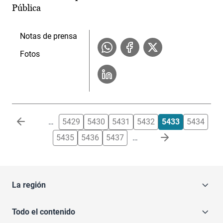
Pública
Notas de prensa
Fotos
Paginación
…
5429
5430
5431
5432
5433
5434
5435
5436
5437
…
La región
Todo el contenido